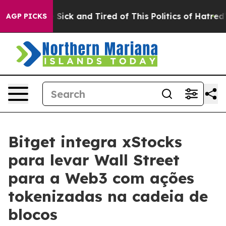
le Are Sick and Tired of This Politics of Hatred”
The S
AGP PICKS
Bitget integra xStocks
para levar Wall Street
para a Web3 com ações
tokenizadas na cadeia de
blocos