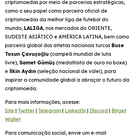
criptomoedas por meio de parcerias estratégicas,
como o seu papel como parceira oficial de
criptomoedas da melhor liga de futebol do
mundo,
LALIGA
, nos mercados do ORIENTE,
SUDESTE ASIÁTICO e AMÉRICA LATINA, bem como
parceira global dos atletas nacionais turcos
Buse
Tosun Çavuşoğlu
(campeã mundial de luta
livre),
Samet Gümüş
(medalhista de ouro no boxe)
e
İlkin Aydın
(seleção nacional de vôlei), para
inspirar a comunidade global a abraçar o futuro da
criptomoeda.
Para mais informações, acesse:
Site
|
Twitter
|
Telegram
|
LinkedIn
|
Discord
|
Bitget
Wallet
Para comunicação social, envie um e-mail