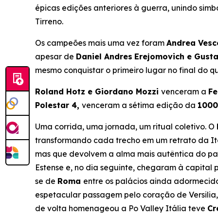
épicas edições anteriores à guerra, unindo sim
Tirreno.
Os campeões mais uma vez foram
Andrea Vesco
apesar de
Daniel Andres
Erejomovich e Gust
mesmo conquistar o primeiro lugar no final do qu
Roland Hotz e Giordano Mozzi
venceram a
Fe
Polestar 4,
venceram a sétima edição da
1000
Uma corrida, uma jornada, um ritual coletivo. O
transformando cada trecho em um retrato da It
mas que devolvem a alma mais autêntica do paí
Estense e, no dia seguinte, chegaram à capital 
se de
Roma
entre os palácios ainda adormecid
espetacular passagem pelo coração de Versilia,
de volta homenageou a Po Valley Itália teve
Cr