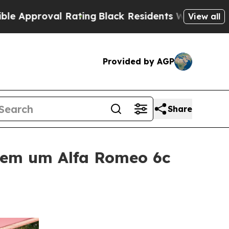
roval Rating
Black Residents Warned of Abusive C
View all
Provided by AGP
Share
ã em um Alfa Romeo 6c