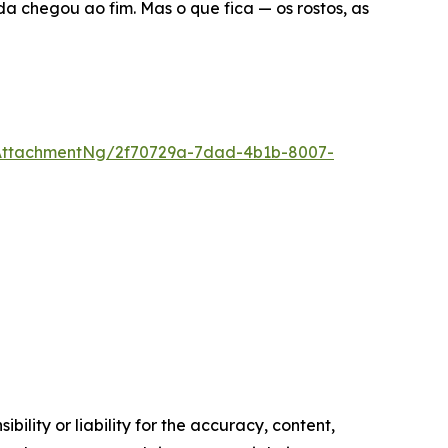
ida chegou ao fim. Mas o que fica — os rostos, as
AttachmentNg/2f70729a-7dad-4b1b-8007-
ility or liability for the accuracy, content,