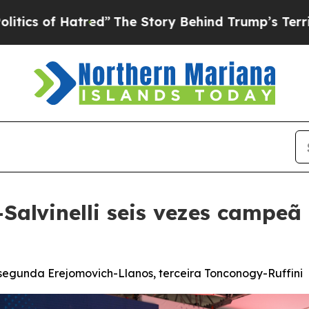
f Hatred”
The Story Behind Trump’s Terrible App
-Salvinelli seis vezes campe
segunda Erejomovich-Llanos, terceira Tonconogy-Ruffini