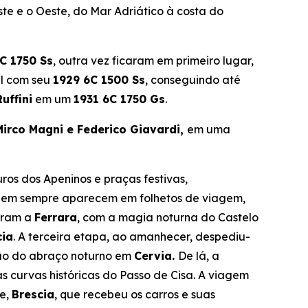
te e o Oeste, do Mar Adriático à costa do
C 1750 Ss
, outra vez ficaram em primeiro lugar,
il com seu
1929 6C 1500 Ss
, conseguindo até
uffini
em um
1931 6C 1750 Gs
.
Mirco Magni e Federico Giavardi,
em uma
ros dos Apeninos e praças festivas,
ue nem sempre aparecem em
folhetos de viagem
,
garam a
Ferrara
, com a magia noturna do Castelo
cia
. A terceira etapa, ao amanhecer, despediu-
ão do abraço noturno em
Cervia.
De lá, a
as curvas históricas do Passo de Cisa. A viagem
te,
Brescia
, que recebeu os carros e suas