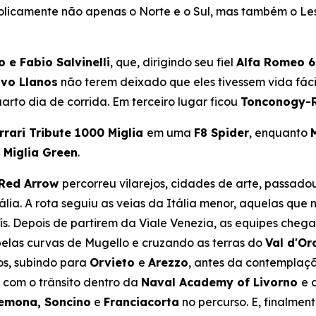
bolicamente não apenas o Norte e o Sul, mas também o Les
 e Fabio Salvinelli
, que, dirigindo seu fiel
Alfa Romeo 6
avo Llanos
não terem deixado que eles tivessem vida fác
arto dia de corrida. Em terceiro lugar ficou
Tonconogy-R
rrari Tribute 1000 Miglia
em uma
F8 Spider
, enquanto
 Miglia Green
.
Red Arrow
percorreu vilarejos, cidades de arte, passadou
ália. A rota seguiu as veias da Itália menor, aquelas q
s. Depois de partirem da Viale Venezia, as equipes che
pelas curvas de Mugello e cruzando as terras do
Val d'Or
os, subindo para
Orvieto
e
Arezzo
, antes da contemplaç
 com o trânsito dentro da
Naval Academy of Livorno
e 
emona, Soncino
e
Franciacorta
no percurso. E, finalmen